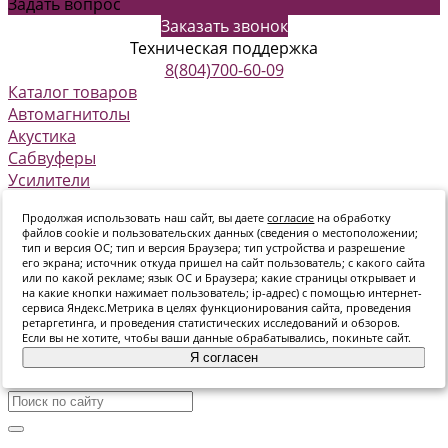
Задать вопрос
Заказать звонок
Техническая поддержка
8(804)700-60-09
Каталог товаров
Автомагнитолы
Акустика
Сабвуферы
Усилители
Архивные модели SKYLOR
Продолжая использовать наш сайт, вы даете
согласие
на обработку
О компании
файлов cookie и пользовательских данных (сведения о местоположении;
Новинки
тип и версия ОС; тип и версия Браузера; тип устройства и разрешение
его экрана; источник откуда пришел на сайт пользователь; с какого сайта
Инструкции
или по какой рекламе; язык ОС и Браузера; какие страницы открывает и
Где купить
на какие кнопки нажимает пользователь; ip-адрес) с помощью интернет-
сервиса Яндекс.Метрика в целях функционирования сайта, проведения
Дипломы и сертификаты
ретаргетинга, и проведения статистических исследований и обзоров.
Видео
Если вы не хотите, чтобы ваши данные обрабатывались, покиньте сайт.
Фото
Я согласен
Политика конфиденциальности