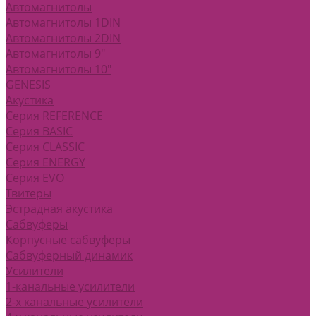
Автомагнитолы
Автомагнитолы 1DIN
Автомагнитолы 2DIN
Автомагнитолы 9"
Автомагнитолы 10"
GENESIS
Акустика
Серия REFERENCE
Серия BASIC
Серия CLASSIC
Серия ENERGY
Серия EVO
Твитеры
Эстрадная акустика
Сабвуферы
Корпусные сабвуферы
Сабвуферный динамик
Усилители
1-канальные усилители
2-х канальные усилители