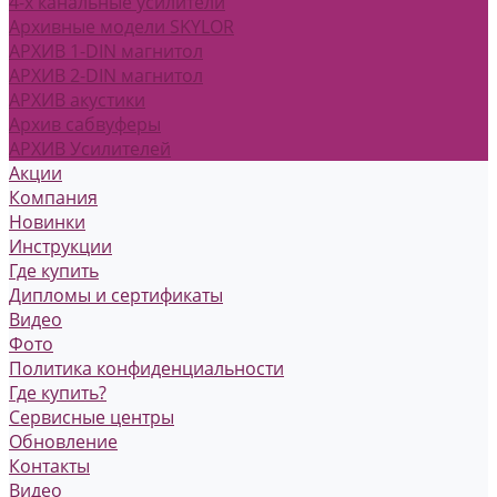
4-х канальные усилители
Архивные модели SKYLOR
АРХИВ 1-DIN магнитол
АРХИВ 2-DIN магнитол
АРХИВ акустики
Архив сабвуферы
АРХИВ Усилителей
Акции
Компания
Новинки
Инструкции
Где купить
Дипломы и сертификаты
Видео
Фото
Политика конфиденциальности
Где купить?
Сервисные центры
Обновление
Контакты
Видео