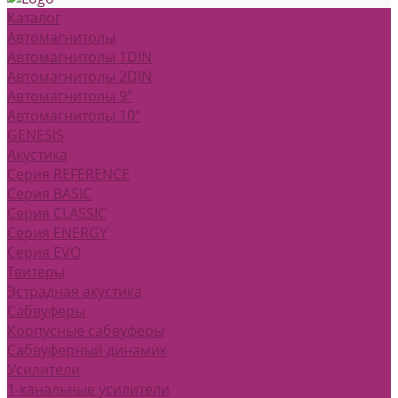
Каталог
Автомагнитолы
Автомагнитолы 1DIN
Автомагнитолы 2DIN
Автомагнитолы 9"
Автомагнитолы 10"
GENESIS
Акустика
Серия REFERENCE
Серия BASIC
Серия CLASSIC
Серия ENERGY
Серия EVO
Твитеры
Эстрадная акустика
Сабвуферы
Корпусные сабвуферы
Сабвуферный динамик
Усилители
1-канальные усилители