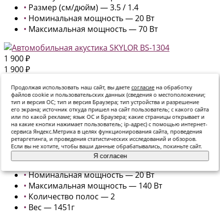
•
Размер (см/дюйм) — 3.5 / 1.4
•
Номинальная мощность — 20 Вт
•
Максимальная мощность — 70 Вт
1 900 ₽
1 900 ₽
-
+
Продолжая использовать наш сайт, вы даете
согласие
на обработку
В корзину
файлов cookie и пользовательских данных (сведения о местоположении;
Добавлено
тип и версия ОС; тип и версия Браузера; тип устройства и разрешение
его экрана; источник откуда пришел на сайт пользователь; с какого сайта
Автомобильная акустика SKYLOR BS-1304
или по какой рекламе; язык ОС и Браузера; какие страницы открывает и
В наличии: Много
на какие кнопки нажимает пользователь; ip-адрес) с помощью интернет-
сервиса Яндекс.Метрика в целях функционирования сайта, проведения
ретаргетинга, и проведения статистических исследований и обзоров.
•
Артикул — 16834
Если вы не хотите, чтобы ваши данные обрабатывались, покиньте сайт.
•
Тип акустики — Коаксиальная
Я согласен
•
Размер (см/дюйм) — 13 / 5
•
Номинальная мощность — 20 Вт
•
Максимальная мощность — 140 Вт
•
Количество полос — 2
•
Вес — 1451г