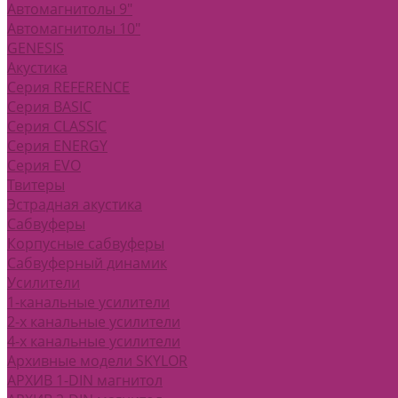
Автомагнитолы 9"
Автомагнитолы 10"
GENESIS
Акустика
Серия REFERENCE
Серия BASIC
Серия CLASSIC
Серия ENERGY
Серия EVO
Твитеры
Эстрадная акустика
Сабвуферы
Корпусные сабвуферы
Сабвуферный динамик
Усилители
1-канальные усилители
2-х канальные усилители
4-х канальные усилители
Архивные модели SKYLOR
АРХИВ 1-DIN магнитол